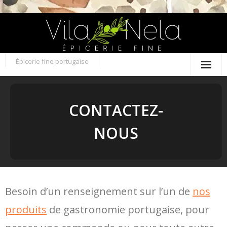
Skip
to
content
Épicerie fine portugaise
CONTACTEZ-
NOUS
Besoin d’un renseignement sur l’un de
nos
produits
de gastronomie portugaise, pour